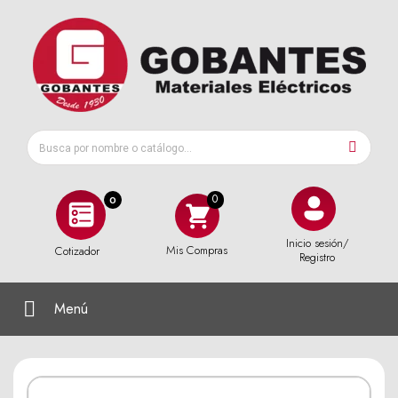
0
Inicio sesión/
Mis Compras
Cotizador
Registro
Menú