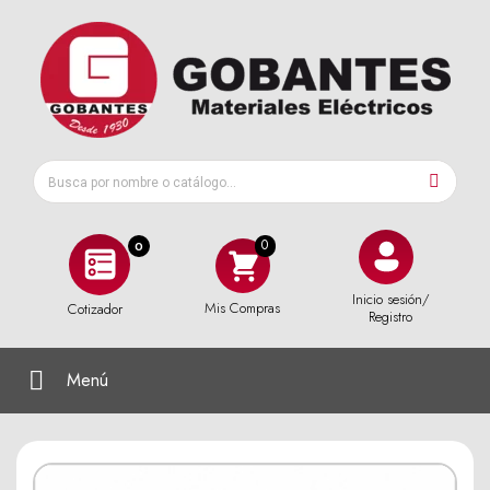
0
Inicio sesión/
Mis Compras
Cotizador
Registro
Menú