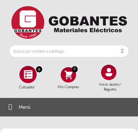
0
Inicio sesión/
Mis Compras
Cotizador
Registro
Menú