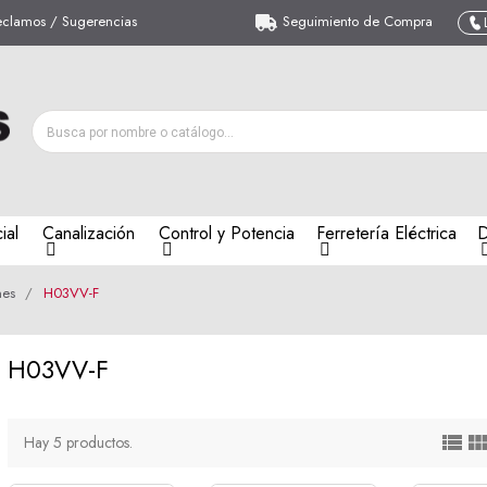
eclamos / Sugerencias
Seguimiento de Compra
ial
Canalización
Control y Potencia
Ferretería Eléctrica
D
nes
H03VV-F
H03VV-F

Hay 5 productos.