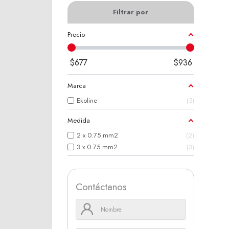
Filtrar por
Precio
$
677
$
936
Marca
Ekoline
5
Medida
2 x 0.75 mm2
2
3 x 0.75 mm2
3
Contáctanos