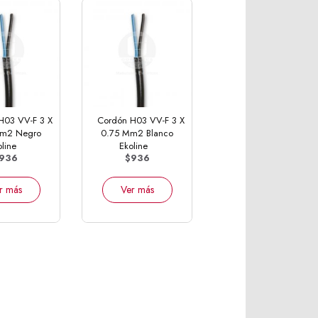
H03 VV-F 3 X
Cordón H03 VV-F 3 X
Mm2 Negro
0.75 Mm2 Blanco
line
Ekoline
936
$936
r más
Ver más