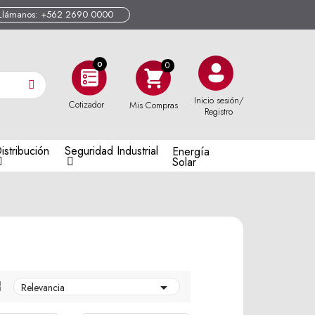
Llámanos: +562 2690 0000
0
Inicio sesión/
Cotizador
Mis Compras
Registro
istribución
Seguridad Industrial
Energía
Solar


Relevancia