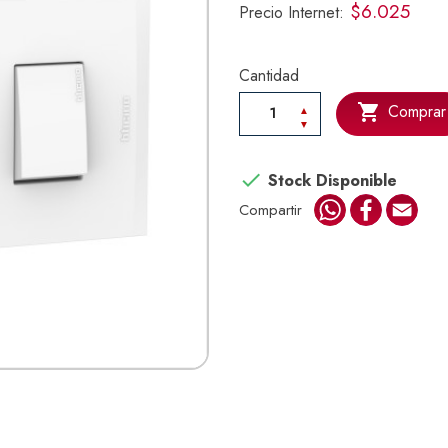
$6.025
Precio Internet:
Cantidad

Comprar

Stock Disponible
WhatsApp
Faceboo
Emai
Compartir