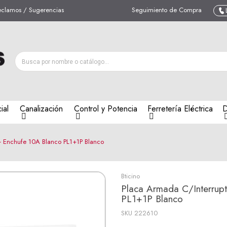
eclamos / Sugerencias
Seguimiento de Compra
ial
Canalización
Control y Potencia
Ferretería Eléctrica
D
- Enchufe 10A Blanco PL1+1P Blanco
Bticino
Placa Armada C/Interrup
PL1+1P Blanco
SKU
222610