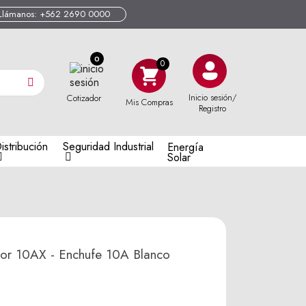
Llámanos: +562 2690 0000
0
Inicio sesión/
Cotizador
Mis Compras
Registro
istribución
Seguridad Industrial
Energía
Solar
tor 10AX - Enchufe 10A Blanco