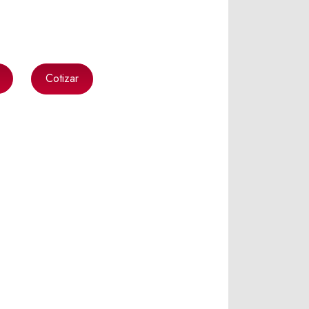
Cotizar
k
l