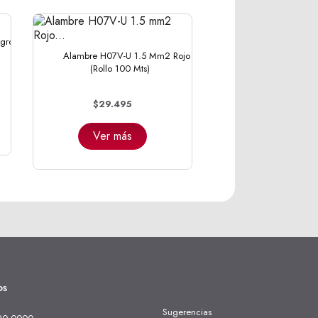
gro
Alambre H07V-U 1.5 Mm2 Rojo
(Rollo 100 Mts)
$29.495
Ver más
os
Sugerencias