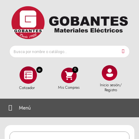
0
Inicio sesión/
Mis Compras
Cotizador
Registro
Menú