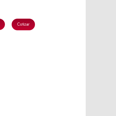
Cotizar
k
l