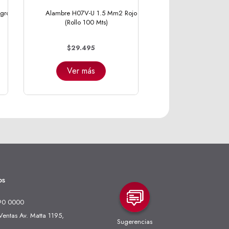
gro
Alambre H07V-U 1.5 Mm2 Rojo
(Rollo 100 Mts)
$29.495
Ver más
os
90 0000
entas Av. Matta 1195,
Sugerencias