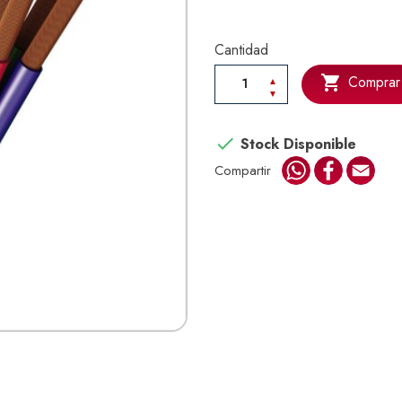
Cantidad

Comprar

Stock Disponible
WhatsApp
Faceboo
Emai
Compartir