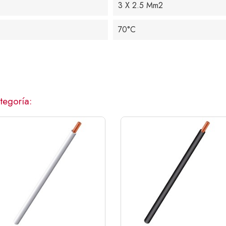
3 X 2.5 Mm2
70°C
tegoría: