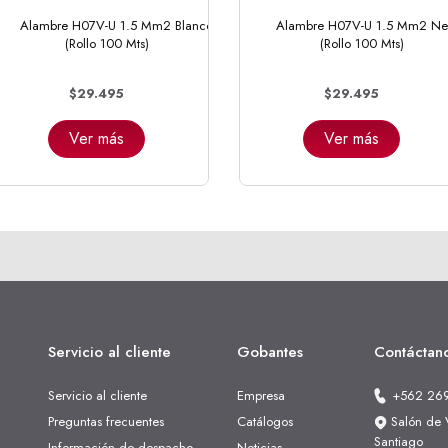
Alambre H07V-U 1.5 Mm2 Blanco
Alambre H07V-U 1.5 Mm2 Ne
(Rollo 100 Mts)
(Rollo 100 Mts)
$29.495
$29.495
Ver más
Ver más
Servicio al cliente
Gobantes
Contáctan
Servicio al cliente
Empresa
+562 26
Preguntas frecuentes
Catálogos
Salón de V
Santiago
Información de despacho
Noticias