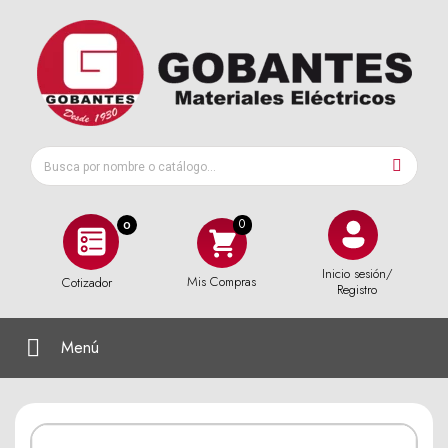
0
Inicio sesión/
Mis Compras
Cotizador
Registro
Menú