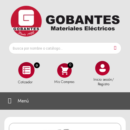
0
Inicio sesión/
Mis Compras
Cotizador
Registro
Menú