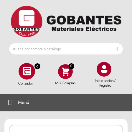
0
Inicio sesión/
Mis Compras
Cotizador
Registro
Menú