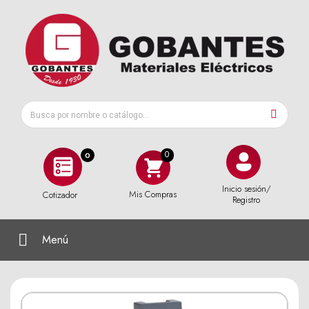
0
Inicio sesión/
Mis Compras
Cotizador
Registro
Menú