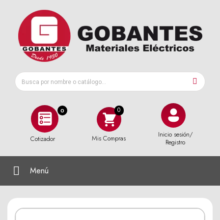
0
Inicio sesión/
Mis Compras
Cotizador
Registro
Menú