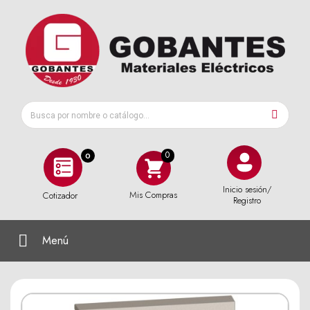
0
Inicio sesión/
Mis Compras
Cotizador
Registro
Menú