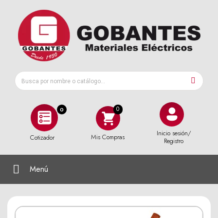
0
Inicio sesión/
Mis Compras
Cotizador
Registro
Menú