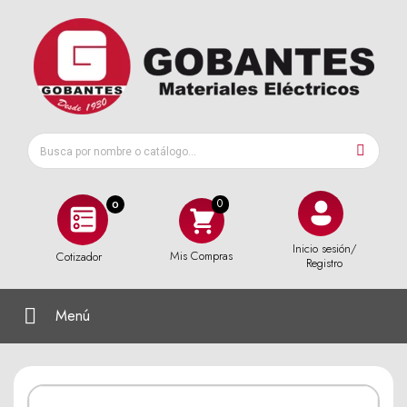
0
Inicio sesión/
Mis Compras
Cotizador
Registro
Menú