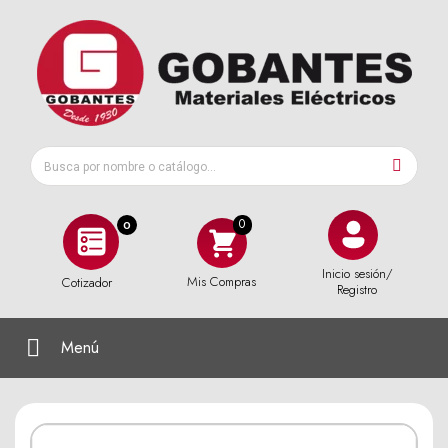
0
Inicio sesión/
Mis Compras
Cotizador
Registro
Menú