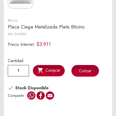
Bticino
Placa Ciega Metalizada Plata Bticino
SKU
220188
$3.911
Precio Internet:
Cantidad

Comprar
Cotizar

Stock Disponible
WhatsApp
Facebook
Email
Compartir