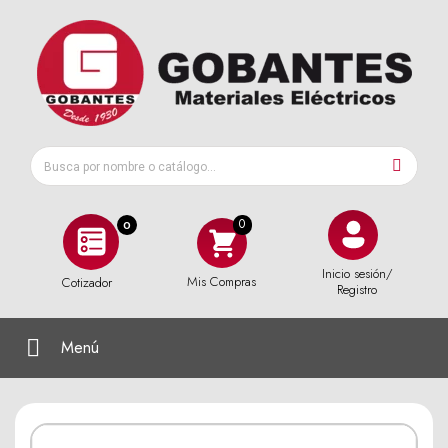
0
Inicio sesión/
Mis Compras
Cotizador
Registro
Menú