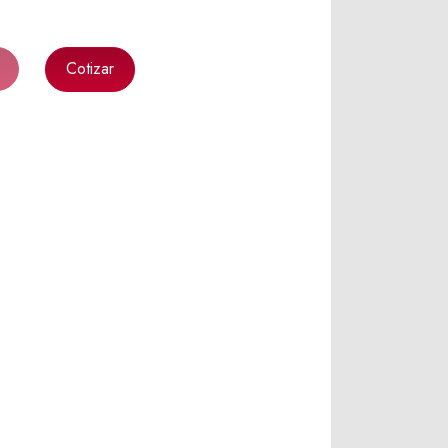
Cotizar
k
l