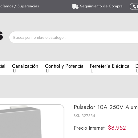
eclamos / Sugerencias
Seguimiento de Compra
ial
Canalización
Control y Potencia
Ferretería Eléctrica
D
Pulsador 10A 250V Alumi
SKU
327334
$8.952
Precio Internet: