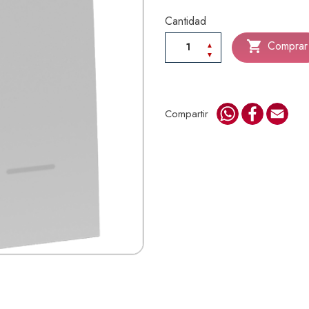
Cantidad

Comprar
WhatsApp
Faceboo
Emai
Compartir