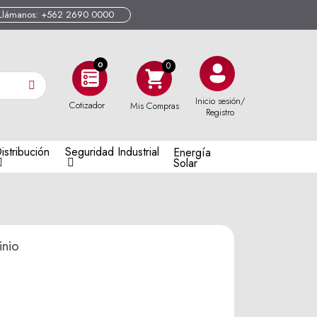
Llámanos: +562 2690 0000
0
Inicio sesión/
Cotizador
Mis Compras
Registro
istribución
Seguridad Industrial
Energía
Solar
nio