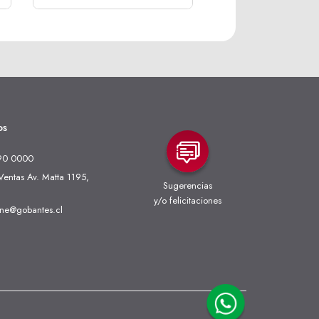
os
90 0000
entas Av. Matta 1195,
Sugerencias
y/o felicitaciones
ine@gobantes.cl