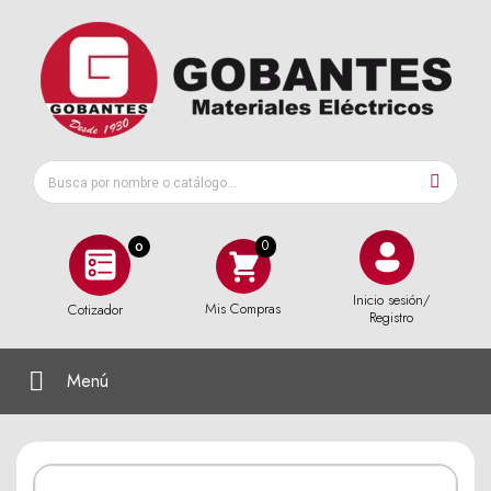
0
Inicio sesión/
Mis Compras
Cotizador
Registro
Menú