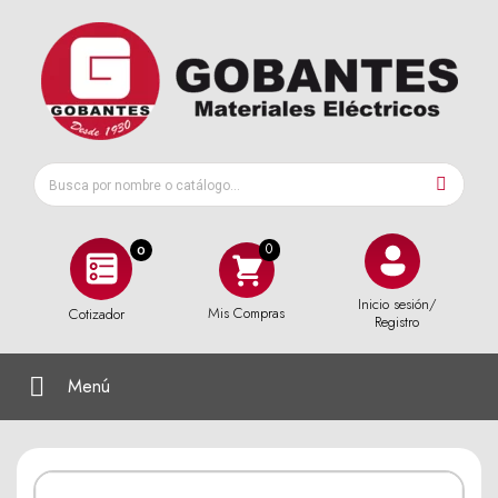
0
Inicio sesión/
Mis Compras
Cotizador
Registro
Menú