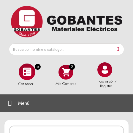
0
Inicio sesión/
Mis Compras
Cotizador
Registro
Menú