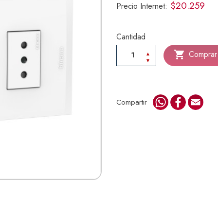
$20.259
Precio Internet:
Cantidad

Comprar
WhatsApp
Faceboo
Emai
Compartir