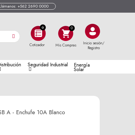
Llámanos: +562 2690 0000
0
Inicio sesión/
Cotizador
Mis Compras
Registro
istribución
Seguridad Industrial
Energía
Solar
B A - Enchufe 10A Blanco