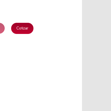
Cotizar
k
l