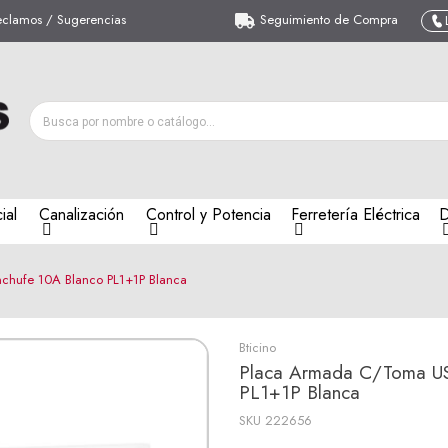
eclamos / Sugerencias
Seguimiento de Compra
ial
Canalización
Control y Potencia
Ferretería Eléctrica
D
chufe 10A Blanco PL1+1P Blanca
Bticino
Placa Armada C/Toma US
PL1+1P Blanca
SKU
222656