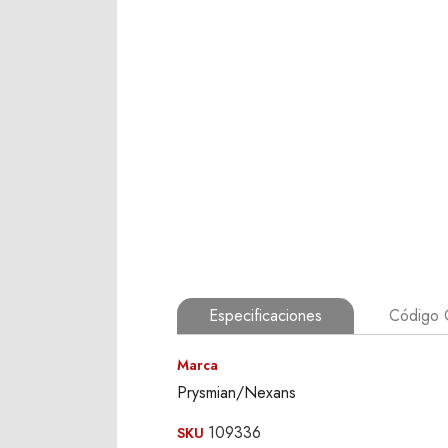
Especificaciones
Código
Marca
Prysmian/Nexans
109336
SKU