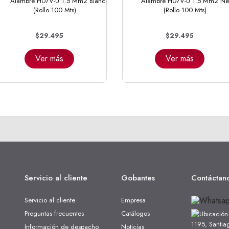
Alambre H07V-U 1.5 Mm2 Blanco
Alambre H07V-U 1.5 Mm2 Ne
(Rollo 100 Mts)
(Rollo 100 Mts)
$29.495
$29.495
Ver más
Ver más
Servicio al cliente
Gobantes
Contáctan
Servicio al cliente
Empresa
Preguntas frecuentes
Catálogos
1195, Santia
Información de despacho
Noticias