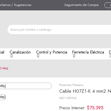
eclamos / Sugerencias
Seguimiento de Compra
ial
Canalización
Control y Potencia
Ferretería Eléctrica
D
0 Mts)
Prysmian/Nexans
Cable H07Z1-K 4 mm2 Ne
SKU
109336
$75.395
Precio Internet: