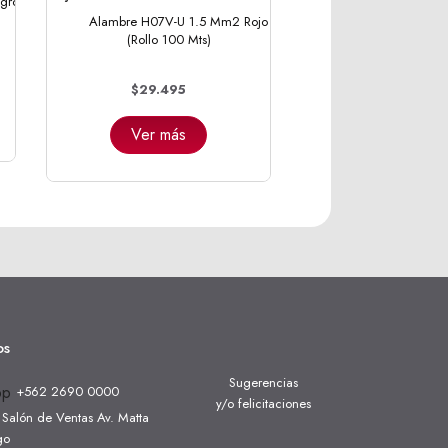
gro
Alambre H07V-U 1.5 Mm2 Rojo
(Rollo 100 Mts)
$29.495
Ver más
os
Sugerencias
+562 2690 0000
y/o felicitaciones
Salón de Ventas Av. Matta
go