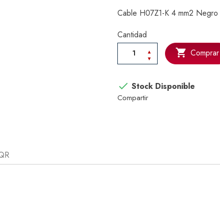
Cable H07Z1-K 4 mm2 Negro (
Cantidad

Comprar

Stock Disponible
Compartir
 QR