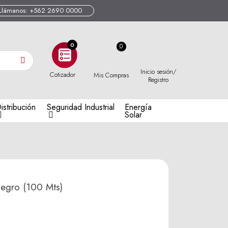
Llámanos: +562 2690 0000
0
Inicio sesión/
Cotizador
Mis Compras
Registro
istribución
Seguridad Industrial
Energía
Solar
gro (100 Mts)