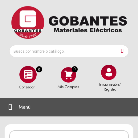
0
Inicio sesión/
Mis Compras
Cotizador
Registro
Menú