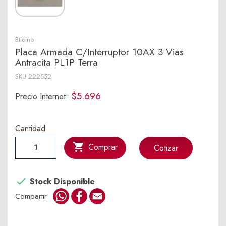
Bticino
Placa Armada C/Interruptor 10AX 3 Vias
Antracita PL1P Terra
SKU
222552
$5.696
Precio Internet:
Cantidad

Comprar
Cotizar

Stock Disponible
WhatsApp
Facebook
Email
Compartir