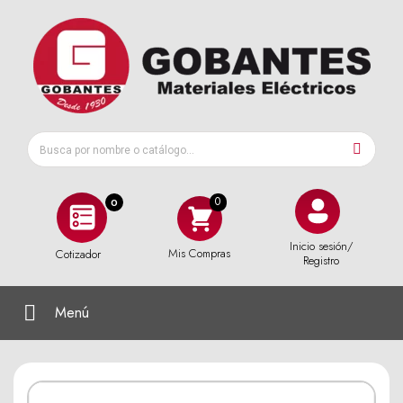
0
Inicio sesión/
Mis Compras
Cotizador
Registro
Menú