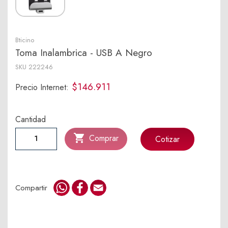
Bticino
Toma Inalambrica - USB A Negro
SKU
222246
$146.911
Precio Internet:
Cantidad

Comprar
Cotizar
WhatsApp
Facebook
Email
Compartir