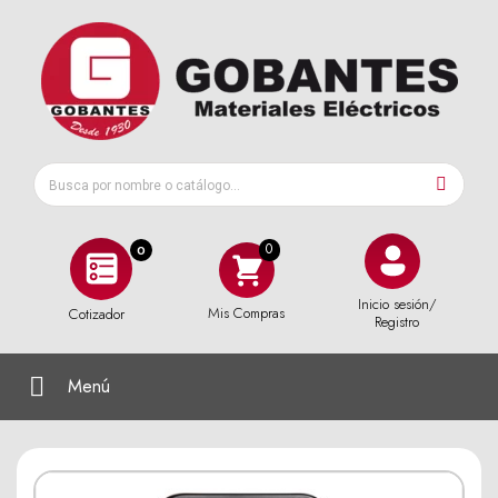
0
Inicio sesión/
Mis Compras
Cotizador
Registro
Menú