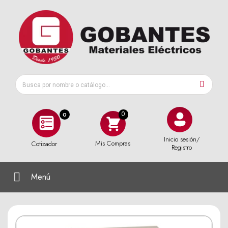
0
Inicio sesión/
Mis Compras
Cotizador
Registro
Menú