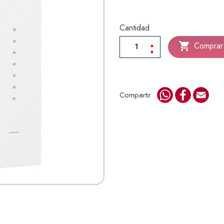
Cantidad

Comprar
WhatsApp
Faceboo
Emai
Compartir