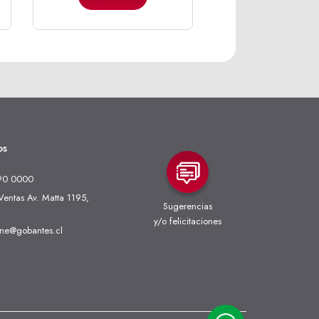
os
90 0000
entas Av. Matta 1195,
Sugerencias
y/o felicitaciones
ine@gobantes.cl