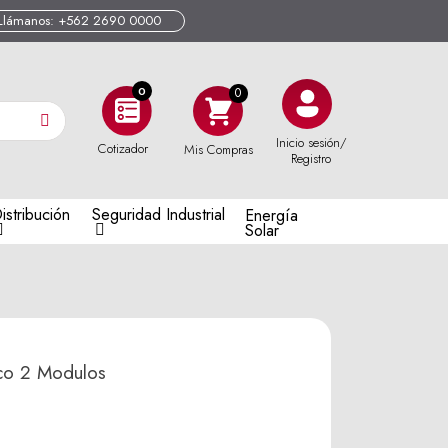
Llámanos: +562 2690 0000
0
Inicio sesión/
Cotizador
Mis Compras
Registro
istribución
Seguridad Industrial
Energía
Solar
co 2 Modulos