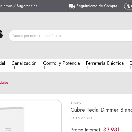
eclamos / Sugerencias
Seguimiento de Compra
ial
Canalización
Control y Potencia
Ferretería Eléctrica
D
dulos
Bticino
Cubre Tecla Dimmer Blan
SKU
222160
$3.931
Precio Internet: