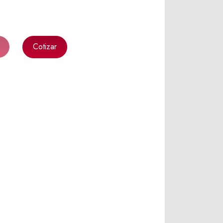
Cotizar
k
l