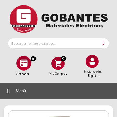
0
Inicio sesión/
Mis Compras
Cotizador
Registro
Menú