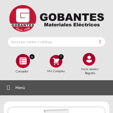
0
Inicio sesión/
Mis Compras
Cotizador
Registro
Menú