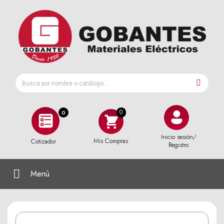
0
Inicio sesión/
Mis Compras
Cotizador
Registro
Menú