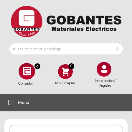
0
Inicio sesión/
Mis Compras
Cotizador
Registro
Menú