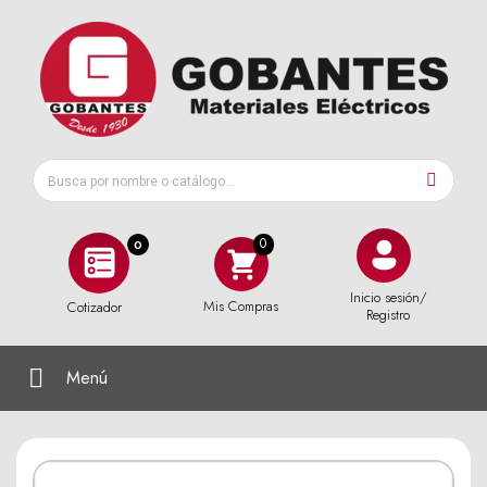
0
Inicio sesión/
Mis Compras
Cotizador
Registro
Menú