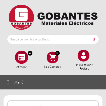
0
Inicio sesión/
Mis Compras
Cotizador
Registro
Menú