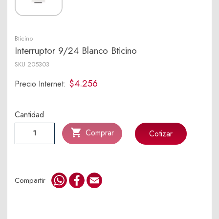
Bticino
Interruptor 9/24 Blanco Bticino
SKU
205303
$4.256
Precio Internet:
Cantidad

Comprar
Cotizar
WhatsApp
Facebook
Email
Compartir