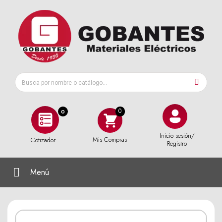
0
Inicio sesión/
Mis Compras
Cotizador
Registro
Menú