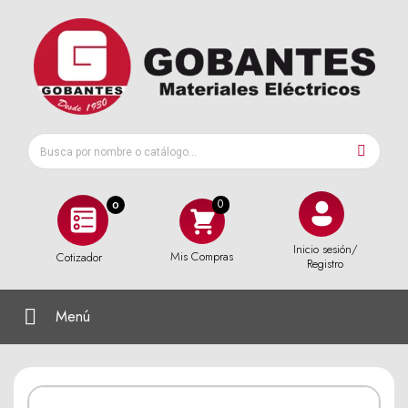
0
Inicio sesión/
Mis Compras
Cotizador
Registro
Menú