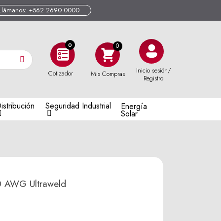
Llámanos: +562 2690 0000
0
Inicio sesión/
Cotizador
Mis Compras
Registro
istribución
Seguridad Industrial
Energía
Solar
 AWG Ultraweld