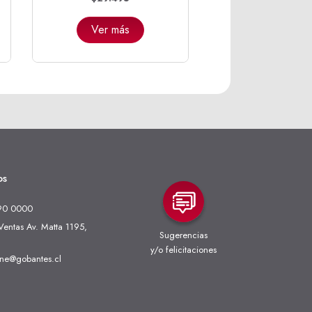
Ver más
os
90 0000
entas Av. Matta 1195,
Sugerencias
y/o felicitaciones
ine@gobantes.cl