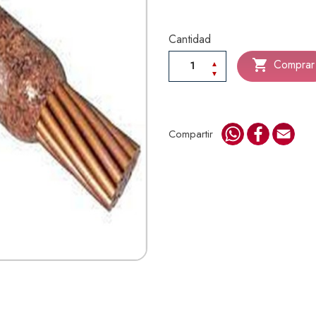
Cantidad

Comprar
WhatsApp
Faceboo
Emai
Compartir