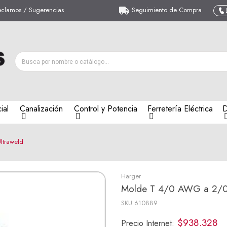
eclamos / Sugerencias
Seguimiento de Compra
ial
Canalización
Control y Potencia
Ferretería Eléctrica
D
traweld
Harger
Molde T 4/0 AWG a 2/0
SKU
610889
$938.328
Precio Internet: