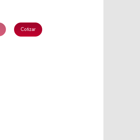
Cotizar
k
l