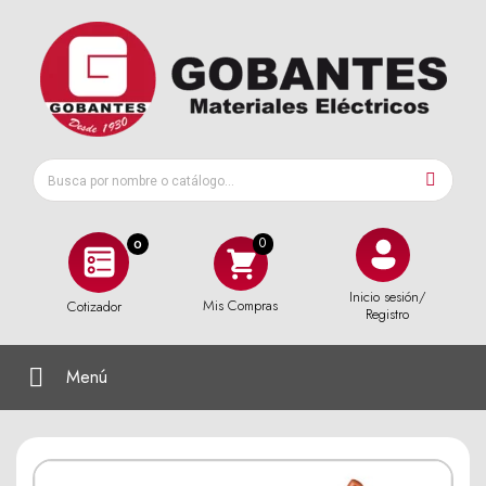
0
Inicio sesión/
Mis Compras
Cotizador
Registro
Menú