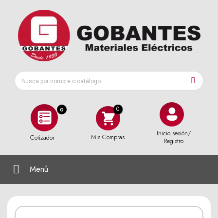
0
Inicio sesión/
Mis Compras
Cotizador
Registro
Menú