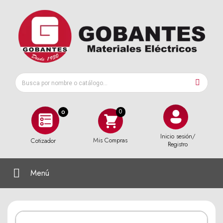
0
Inicio sesión/
Mis Compras
Cotizador
Registro
Menú