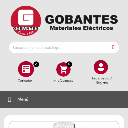
0
Inicio sesión/
Mis Compras
Cotizador
Registro
Menú