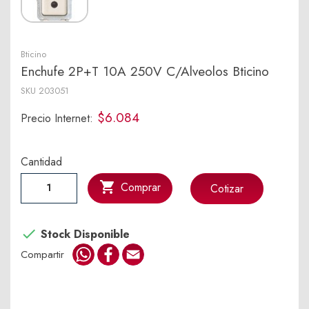
Bticino
Enchufe 2P+T 10A 250V C/Alveolos Bticino
SKU
203051
$6.084
Precio Internet:
Cantidad

Comprar
Cotizar

Stock Disponible
WhatsApp
Facebook
Email
Compartir