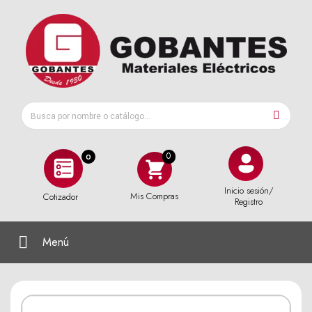
0
Inicio sesión/
Mis Compras
Cotizador
Registro
Menú