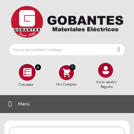
0
Inicio sesión/
Mis Compras
Cotizador
Registro
Menú