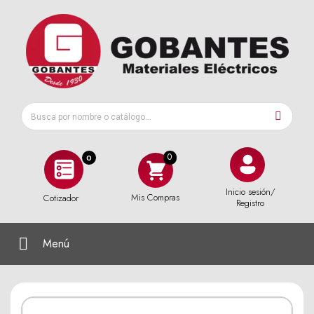
0
Inicio sesión/
Mis Compras
Cotizador
Registro
Menú