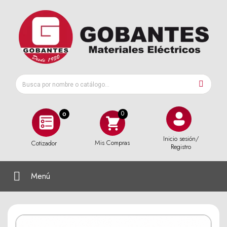
0
Inicio sesión/
Mis Compras
Cotizador
Registro
Menú