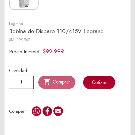
Legrand
Bobina de Disparo 110/415V Legrand
SKU
199567
$92.999
Precio Internet:
Cantidad

Comprar
Cotizar
WhatsApp
Facebook
Email
Compartir