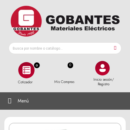
0
Inicio sesión/
Mis Compras
Cotizador
Registro
Menú