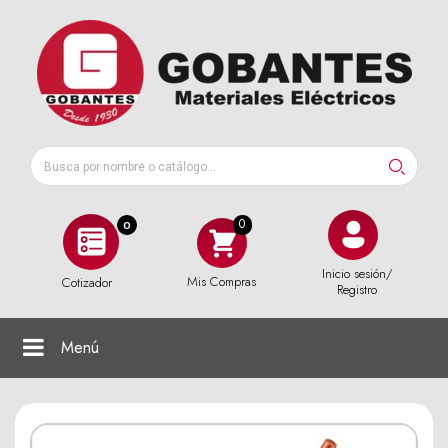
0
Inicio sesión/
Mis Compras
Cotizador
Registro
Menú