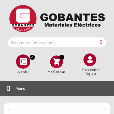
0
Inicio sesión/
Mis Compras
Cotizador
Registro
Menú