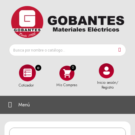
0
Inicio sesión/
Mis Compras
Cotizador
Registro
Menú