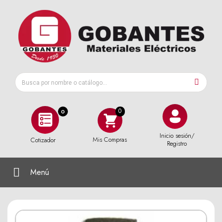
0
Inicio sesión/
Mis Compras
Cotizador
Registro
Menú