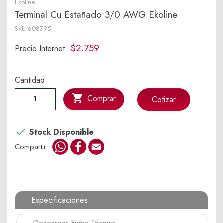
Ekoline
Terminal Cu Estañado 3/0 AWG Ekoline
SKU
608795
$2.759
Precio Internet:
Cantidad

Comprar
Cotizar

Stock Disponible
WhatsApp
Facebook
Email
Compartir
Especificaciones
Descargar Ficha Técnica